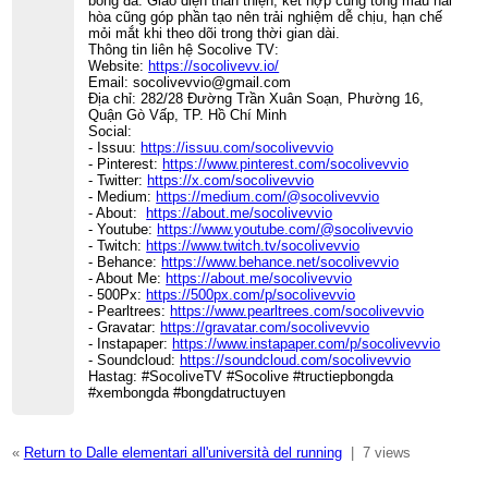
bóng đá. Giao diện thân thiện, kết hợp cùng tông màu hài
hòa cũng góp phần tạo nên trải nghiệm dễ chịu, hạn chế
mỏi mắt khi theo dõi trong thời gian dài.
Thông tin liên hệ Socolive TV:
Website:
https://socolivevv.io/
Email: socolivevvio@gmail.com
Địa chỉ: 282/28 Đường Trần Xuân Soạn, Phường 16,
Quận Gò Vấp, TP. Hồ Chí Minh
Social:
- Issuu:
https://issuu.com/socolivevvio
- Pinterest:
https://www.pinterest.com/socolivevvio
- Twitter:
https://x.com/socolivevvio
- Medium:
https://medium.com/@socolivevvio
- About:
https://about.me/socolivevvio
- Youtube:
https://www.youtube.com/@socolivevvio
- Twitch:
https://www.twitch.tv/socolivevvio
- Behance:
https://www.behance.net/socolivevvio
- About Me:
https://about.me/socolivevvio
- 500Px:
https://500px.com/p/socolivevvio
- Pearltrees:
https://www.pearltrees.com/socolivevvio
- Gravatar:
https://gravatar.com/socolivevvio
- Instapaper:
https://www.instapaper.com/p/socolivevvio
- Soundcloud:
https://soundcloud.com/socolivevvio
Hastag: #SocoliveTV #Socolive #tructiepbongda
#xembongda #bongdatructuyen
«
Return to Dalle elementari all'università del running
|
7 views