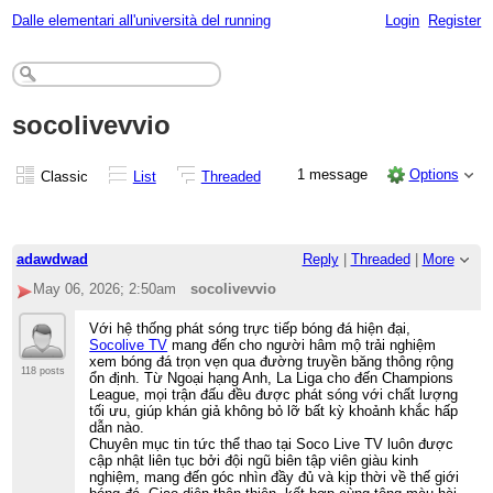
Dalle elementari all'università del running
Login
Register
socolivevvio
1 message
Options
Classic
List
Threaded
adawdwad
Reply
|
Threaded
|
More
May 06, 2026; 2:50am
socolivevvio
Với hệ thống phát sóng trực tiếp bóng đá hiện đại,
Socolive TV
mang đến cho người hâm mộ trải nghiệm
xem bóng đá trọn vẹn qua đường truyền băng thông rộng
118 posts
ổn định. Từ Ngoại hạng Anh, La Liga cho đến Champions
League, mọi trận đấu đều được phát sóng với chất lượng
tối ưu, giúp khán giả không bỏ lỡ bất kỳ khoảnh khắc hấp
dẫn nào.
Chuyên mục tin tức thể thao tại Soco Live TV luôn được
cập nhật liên tục bởi đội ngũ biên tập viên giàu kinh
nghiệm, mang đến góc nhìn đầy đủ và kịp thời về thế giới