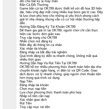
đời cho bất kỳ ai may mắn.
Bắn Cá Đổi Thưởng
Game bắn cá tại OK789 được thiết kế với đồ họa 3D hiện
đại, hiệu ứng đẹp mắt cùng nhiều loại boss giá trị cao. Đây
là lựa chọn phù hợp cho những ai yêu thích phong cách
giải trí nhẹ nhàng nhưng vẫn có cơ hội nhận thưởng hấp
dẫn.
Hướng Dẫn Đăng Ký Tài Khoản OK789
Để tham gia giải trí tại OK789, người chơi chỉ cần thực
hiện các bước đơn giản sau:
Truy cập trang chủ OK789
Nhấn chọn nút đăng ký
Điền đầy đủ thông tin cá nhân
Xác nhận tài khoản
Đăng nhập và bắt đầu trải nghiệm
Quá trình đăng ký diễn ra nhanh chóng, không mất quá
nhiều thời gian.
Hướng Dẫn Nạp Và Rút Tiền Tại OK789
OK789 hỗ trợ nhiều phương thức thanh toán hiện đại như
chuyển khoản ngân hàng, ví điện tử và QR Code. Giao
dịch được xử lý nhanh chóng, giúp người chơi thuận tiện
hơn trong quá trình sử dụng.
Nạp Tiền
Đăng nhập tài khoản
Chọn mục nạp tiền
Lựa chọn phương thức thanh toán phù hợp
Nhập số tiền cần nạp
Xác nhận giao dịch
Rút Tiền
Truy cập mục rút tiền