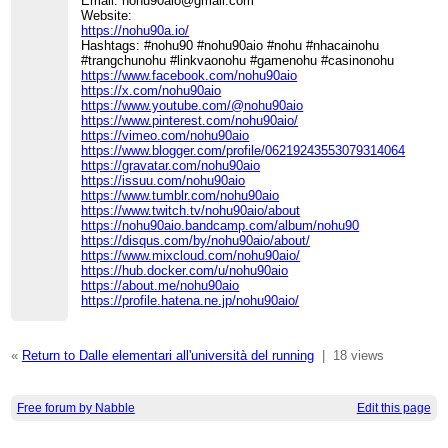
Email: nohu90aio@gmail.com
Website:
https://nohu90a.io/
Hashtags: #nohu90 #nohu90aio #nohu #nhacainohu
#trangchunohu #linkvaonohu #gamenohu #casinonohu
https://www.facebook.com/nohu90aio
https://x.com/nohu90aio
https://www.youtube.com/@nohu90aio
https://www.pinterest.com/nohu90aio/
https://vimeo.com/nohu90aio
https://www.blogger.com/profile/06219243553079314064
https://gravatar.com/nohu90aio
https://issuu.com/nohu90aio
https://www.tumblr.com/nohu90aio
https://www.twitch.tv/nohu90aio/about
https://nohu90aio.bandcamp.com/album/nohu90
https://disqus.com/by/nohu90aio/about/
https://www.mixcloud.com/nohu90aio/
https://hub.docker.com/u/nohu90aio
https://about.me/nohu90aio
https://profile.hatena.ne.jp/nohu90aio/
«
Return to Dalle elementari all'università del running
|
18 views
Free forum by Nabble
Edit this page