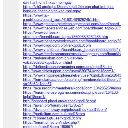
da-nhanh-chinh-xac-moi-ngay
https://zb3.org/kqbd18com/kqbd-24h-cap-nhat-ket-qua-
bong-da-nhanh-chinh-xac-moi-ngay
https://www.tai-
ji.net/board/board_topic/4160148/8262451.htm
https://www.greencarpetcleaningprescott.com/board/board_top
https://www.thepetservicesweb.com/board/board_topic/263532
https://www.coffeesix-
store.com/board/board_topic/7560063/8262456.htm
https://www.thepartyservicesweb.com/board/board_topic/3929
https://www.diigo.com/profile/kqbd18com
https://www.vhs80.com/board/board_topic/6798823/8262474.h
https://www.freedomteamapexmarketinggroup.com/board/board
https://tudomuaban.com/chi-tiet-rao-
vat/2896280/kqbd18com.html
https://definedictionarymeaning.com/user/kqbd18com
http://www.biblesupport.com/user/836674-kqbd18com1/
https://www.shippingexplorer.net/en/user/kqbd18com1/284384
https://formulamasa.com/elearning/members/kqbd18com/?
v=96b62e1dce57
https://axe.rs/forum/members/kqbd18com.13428525/#about
https://forum.herozerogame.com/index.php?/user/164133-
kqbd18com1/
http://jobboard.piasd.org/author/kqbd18com/
https://awan.pro/forum/user/170527/
https://divisionmidway.org/jobs/author/kqbd18com/
https://portfolium.com.au/kqbd18com
https://connect.gt/user/kqbd18com
https://forum.dmec.vn/index.php?
members/kqbd18com.190667/