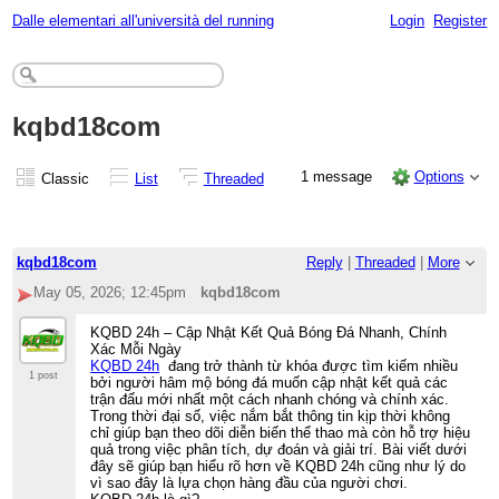
Dalle elementari all'università del running
Login
Register
kqbd18com
1 message
Options
Classic
List
Threaded
kqbd18com
Reply
|
Threaded
|
More
May 05, 2026; 12:45pm
kqbd18com
KQBD 24h – Cập Nhật Kết Quả Bóng Đá Nhanh, Chính
Xác Mỗi Ngày
KQBD 24h
đang trở thành từ khóa được tìm kiếm nhiều
1 post
bởi người hâm mộ bóng đá muốn cập nhật kết quả các
trận đấu mới nhất một cách nhanh chóng và chính xác.
Trong thời đại số, việc nắm bắt thông tin kịp thời không
chỉ giúp bạn theo dõi diễn biến thể thao mà còn hỗ trợ hiệu
quả trong việc phân tích, dự đoán và giải trí. Bài viết dưới
đây sẽ giúp bạn hiểu rõ hơn về KQBD 24h cũng như lý do
vì sao đây là lựa chọn hàng đầu của người chơi.