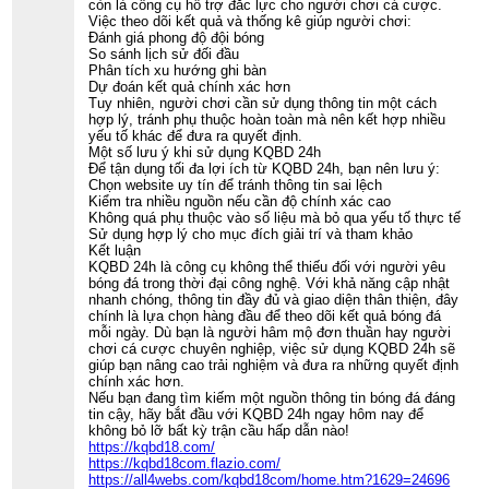
còn là công cụ hỗ trợ đắc lực cho người chơi cá cược.
Việc theo dõi kết quả và thống kê giúp người chơi:
Đánh giá phong độ đội bóng
So sánh lịch sử đối đầu
Phân tích xu hướng ghi bàn
Dự đoán kết quả chính xác hơn
Tuy nhiên, người chơi cần sử dụng thông tin một cách
hợp lý, tránh phụ thuộc hoàn toàn mà nên kết hợp nhiều
yếu tố khác để đưa ra quyết định.
Một số lưu ý khi sử dụng KQBD 24h
Để tận dụng tối đa lợi ích từ KQBD 24h, bạn nên lưu ý:
Chọn website uy tín để tránh thông tin sai lệch
Kiểm tra nhiều nguồn nếu cần độ chính xác cao
Không quá phụ thuộc vào số liệu mà bỏ qua yếu tố thực tế
Sử dụng hợp lý cho mục đích giải trí và tham khảo
Kết luận
KQBD 24h là công cụ không thể thiếu đối với người yêu
bóng đá trong thời đại công nghệ. Với khả năng cập nhật
nhanh chóng, thông tin đầy đủ và giao diện thân thiện, đây
chính là lựa chọn hàng đầu để theo dõi kết quả bóng đá
mỗi ngày. Dù bạn là người hâm mộ đơn thuần hay người
chơi cá cược chuyên nghiệp, việc sử dụng KQBD 24h sẽ
giúp bạn nâng cao trải nghiệm và đưa ra những quyết định
chính xác hơn.
Nếu bạn đang tìm kiếm một nguồn thông tin bóng đá đáng
tin cậy, hãy bắt đầu với KQBD 24h ngay hôm nay để
không bỏ lỡ bất kỳ trận cầu hấp dẫn nào!
https://kqbd18.com/
https://kqbd18com.flazio.com/
https://all4webs.com/kqbd18com/home.htm?1629=24696