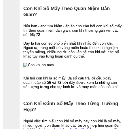
Con Khỉ Số Mấy Theo Quan Niệm Dân
Gian?
Nếu bạn đang tìm kiếm đáp án cho câu hỏi con khỉ số mấy
thì theo quan niệm dân gian, con khỉ thường gắn với các
số:
56; 72
Đây là hai con số phổ biến nhất khi nhắc đến con khỉ.
Ngoài ra, trong một số vùng miền hoặc theo kinh nghiệm
truyền miệng, nhiều người còn liên hệ con khỉ với các số
khác tùy vào từng hoàn cảnh cụ thể.
Khi hỏi con khỉ là số mấy, đa số câu trả lời đều xoay
quanh cặp số
56 và 72
bởi đây được xem là những con
số tượng trưng cho sự lanh lợi và may mắn của loài khỉ.
Con Khỉ Đánh Số Mấy Theo Từng Trường
Hợp?
Ngoài việc tìm hiểu con khỉ số mấy hay con khỉ là số mấy,
nhiều người còn tham khảo các trường hợp liên quan đến