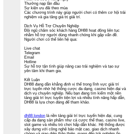
Thưởng nạp lần đầu
Sự kiện ưu đãi theo mùa
Các chương trình này giúp người chơi có thêm cơ hội trải
nghiệm và gia tăng giá trị giải trí.
Dịch Vụ Hỗ Trợ Chuyên Nghiệp
Đội ngũ chăm sóc khách hàng DH88 hoạt động liên tục
nhằm hỗ trợ người dùng nhanh chóng khi gặp vấn đề.
Người chơi có thể liên hệ qua:
Live chat
Telegram
Email
Hotline
Sự hỗ trợ tận tình giúp nâng cao trải nghiệm và tạo sự
yên tâm khi tham gia.
Kết Luận
DH88 đang dần khẳng định vị thế trong lĩnh vực giải trí
trực tuyến nhờ hệ thống cược đa dạng, casino hiện đại và
dịch vụ chuyên nghiệp. Nếu bạn đang tìm kiếm một nền
tảng giải trí trực tuyến tiện lợi và nhiều tính năng hấp dẫn,
DH88 là lựa chọn đáng để tham khảo.
dh88.london
là nền tảng giải trí trực tuyến hiện đại, cung
cấp đa dạng sản phẩm như cá cược thể thao, casino live,
slot game và nhiều trò chơi hấp dẫn khác. Hệ thống được
xây dựng với công nghệ bảo mật cao, giao dịch nhanh
chóng và giao diện thân thiện, mang đến trải nghiệm ổn