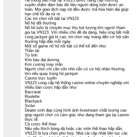
Hệ thống bảo mật tại VN123 được nâng cấp thường
xuyên nhằm đảm bảo dữ liệu người dùng luôn được an
toàn. Mọi giao dịch nạp rút đều được mã hóa hiện đại giúp
hạn chế tối đa rủi ro.
Các trò chơi nổi bật tại VN123
Nổ hũ đổi thưởng
Nổ hũ luôn là chuyên mục thu hút lượng lớn người tham
gia tại VN123. Với nhiều chủ đề đa dạng, hiệu ứng bắt mắt
cùng jackpot giá trị cao, trò chơi này mang đến cơ hội săn
thưởng hấp dẫn mỗi ngày.
Một số game nổ hũ nổi bật có thể kể đến như:
Thần tài
Tứ linh
Kho báu đại dương
Kim cương may mắn
Người chơi chỉ cần vốn nhỏ vẫn có cơ hội nhận thưởng
lớn nếu quay trúng hũ jackpot.
Casino trực tuyến
VN123 cung cấp hệ thống casino online chuyên nghiệp với
nhiều bàn cược hấp dẫn như:
Baccarat
Roulette
Blackjack
Sicbo
Dealer xinh đẹp cùng hình ảnh livestream chất lượng cao
giúp người chơi có cảm giác như đang tham gia tại casino
thực tế.
Cá cược thể thao
Nếu yêu thích bóng đá hoặc các môn thể thao hấp dẫn,
VN123 là lựa chọn phù hợp. Nhà cái cập nhật liên tục các