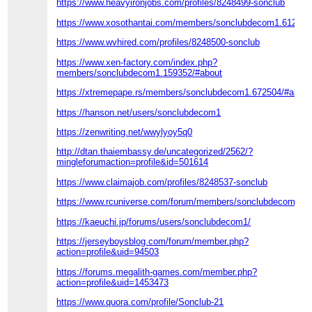
https://www.heavyironjobs.com/profiles/8248499-sonclub
https://www.xosothantai.com/members/sonclubdecom1.612874
https://www.wvhired.com/profiles/8248500-sonclub
https://www.xen-factory.com/index.php?
members/sonclubdecom1.159352/#about
https://xtremepape.rs/members/sonclubdecom1.672504/#about
https://hanson.net/users/sonclubdecom1
https://zenwriting.net/wwylyoy5q0
http://dtan.thaiembassy.de/uncategorized/2562/?
mingleforumaction=profile&id=501614
https://www.claimajob.com/profiles/8248537-sonclub
https://www.rcuniverse.com/forum/members/sonclubdecom.htm
https://kaeuchi.jp/forums/users/sonclubdecom1/
https://jerseyboysblog.com/forum/member.php?
action=profile&uid=94503
https://forums.megalith-games.com/member.php?
action=profile&uid=1453473
https://www.quora.com/profile/Sonclub-21