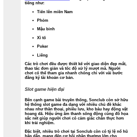
tiếng như:
Tiến lên miền Nam
Phỏm
Mậu binh
Xì tố
Poker
Liêng
Các trò chơi đều được thiết kế với giao diện đẹp mắt,
thao tác đơn giản và tốc độ xử lý mượt mà. Người
chơi có thể tham gia nhanh chóng chỉ với vài bước
đăng ký tài khoản cơ bản.
Slot game hiện đại
Bên cạnh game bài truyền thống, Sonclub còn sở hữu
hệ thống slot game đa dạng với nhiều chủ đề khác
nhau như thần thoại, phiêu lưu, kho báu hay động vật
hoang dã. Hiệu ứng âm thanh sống động cùng đồ họa
sắc nét giúp người chơi có cảm giác chân thực hơn
khi trải nghiệm.
Đặc biệt, nhiều trò chơi tại Sonclub còn có tỷ lệ nổ hũ
hấp dẫn, mang đến cơ hội nhận thưởng lớn cho