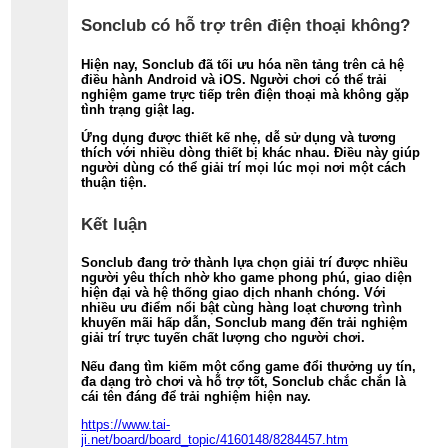
Sonclub có hỗ trợ trên điện thoại không?
Hiện nay, Sonclub đã tối ưu hóa nền tảng trên cả hệ
điều hành Android và iOS. Người chơi có thể trải
nghiệm game trực tiếp trên điện thoại mà không gặp
tình trạng giật lag.
Ứng dụng được thiết kế nhẹ, dễ sử dụng và tương
thích với nhiều dòng thiết bị khác nhau. Điều này giúp
người dùng có thể giải trí mọi lúc mọi nơi một cách
thuận tiện.
Kết luận
Sonclub đang trở thành lựa chọn giải trí được nhiều
người yêu thích nhờ kho game phong phú, giao diện
hiện đại và hệ thống giao dịch nhanh chóng. Với
nhiều ưu điểm nổi bật cùng hàng loạt chương trình
khuyến mãi hấp dẫn, Sonclub mang đến trải nghiệm
giải trí trực tuyến chất lượng cho người chơi.
Nếu đang tìm kiếm một cổng game đổi thưởng uy tín,
đa dạng trò chơi và hỗ trợ tốt, Sonclub chắc chắn là
cái tên đáng để trải nghiệm hiện nay.
https://www.tai-
ji.net/board/board_topic/4160148/8284457.htm