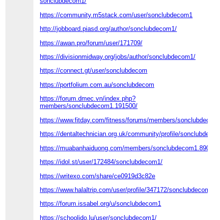
sonclubdecom1/
https://community.m5stack.com/user/sonclubdecom1
http://jobboard.piasd.org/author/sonclubdecom1/
https://awan.pro/forum/user/171709/
https://divisionmidway.org/jobs/author/sonclubdecom1/
https://connect.gt/user/sonclubdecom
https://portfolium.com.au/sonclubdecom
https://forum.dmec.vn/index.php?
members/sonclubdecom1.191500/
https://www.fitday.com/fitness/forums/members/sonclubdecom
https://dentaltechnician.org.uk/community/profile/sonclubdeco
https://muabanhaiduong.com/members/sonclubdecom1.89015/
https://idol.st/user/172484/sonclubdecom1/
https://writexo.com/share/ce0919d3c82e
https://www.halaltrip.com/user/profile/347172/sonclubdecom1/
https://forum.issabel.org/u/sonclubdecom1
https://schoolido.lu/user/sonclubdecom1/