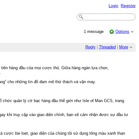
Login
Register
1 message
Options
Reply
|
Threaded
|
More
 ưu tiên hàng đầu của mọi cược thủ. Giữa hàng ngàn lựa chọn,
.
vàng” cho những tín đồ đam mê thử thách và vận may.
ổ chức quản lý cờ bạc hàng đầu thế giới như Isle of Man GCS, trang
ay khi truy cập vào giao diện chính, bạn sẽ cảm nhận được sự đầu tư
á cược lòe loẹt, giao diện của chúng tôi sử dụng tông màu xanh than