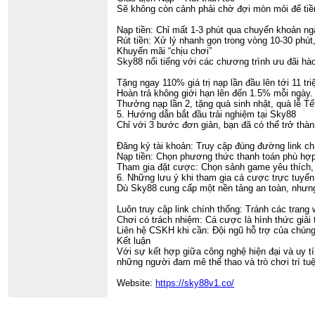
Sẽ không còn cảnh phải chờ đợi mòn mỏi để tiền 
Nạp tiền: Chỉ mất 1-3 phút qua chuyển khoản ng
Rút tiền: Xử lý nhanh gọn trong vòng 10-30 phút
Khuyến mãi “chịu chơi”
Sky88 nổi tiếng với các chương trình ưu đãi hà
Tặng ngay 110% giá trị nạp lần đầu lên tới 11 tri
Hoàn trả không giới hạn lên đến 1.5% mỗi ngày.
Thưởng nạp lần 2, tặng quà sinh nhật, quà lễ Tết
5. Hướng dẫn bắt đầu trải nghiệm tại Sky88
Chỉ với 3 bước đơn giản, bạn đã có thể trở th
Đăng ký tài khoản: Truy cập đúng đường link ch
Nạp tiền: Chọn phương thức thanh toán phù hợp
Tham gia đặt cược: Chọn sảnh game yêu thích, 
6. Những lưu ý khi tham gia cá cược trực tuyến
Dù Sky88 cung cấp một nền tảng an toàn, nhưng 
Luôn truy cập link chính thống: Tránh các trang
Chơi có trách nhiệm: Cá cược là hình thức giải 
Liên hệ CSKH khi cần: Đội ngũ hỗ trợ của chúng 
Kết luận
Với sự kết hợp giữa công nghệ hiện đại và uy t
những người đam mê thể thao và trò chơi trí tuệ
Website:
https://sky88v1.co/