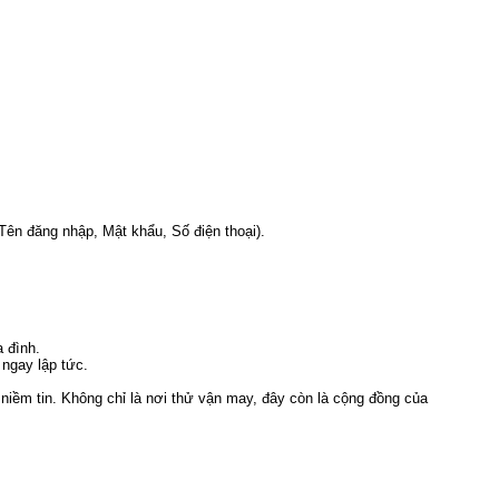
Tên đăng nhập, Mật khẩu, Số điện thoại).
a đình.
 ngay lập tức.
niềm tin. Không chỉ là nơi thử vận may, đây còn là cộng đồng của