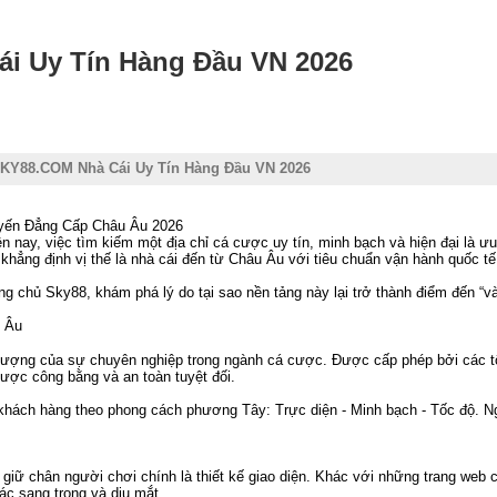
i Uy Tín Hàng Đầu VN 2026
SKY88.COM Nhà Cái Uy Tín Hàng Đầu VN 2026
yến Đẳng Cấp Châu Âu 2026
hiện nay, việc tìm kiếm một địa chỉ cá cược uy tín, minh bạch và hiện đại là
khẳng định vị thế là nhà cái đến từ Châu Âu với tiêu chuẩn vận hành quốc tế
ng chủ Sky88, khám phá lý do tại sao nền tảng này lại trở thành điểm đến “
u Âu
u tượng của sự chuyên nghiệp trong ngành cá cược. Được cấp phép bởi các t
ợc công bằng và an toàn tuyệt đối.
hách hàng theo phong cách phương Tây: Trực diện - Minh bạch - Tốc độ. Ng
giữ chân người chơi chính là thiết kế giao diện. Khác với những trang web c
ác sang trọng và dịu mắt.