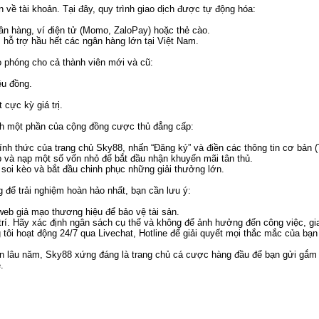
về tài khoản. Tại đây, quy trình giao dịch được tự động hóa:
ân hàng, ví điện tử (Momo, ZaloPay) hoặc thẻ cào.
, hỗ trợ hầu hết các ngân hàng lớn tại Việt Nam.
o phóng cho cả thành viên mới và cũ:
ệu đồng.
 cực kỳ giá trị.
ành một phần của cộng đồng cược thủ đẳng cấp:
ính thức của trang chủ Sky88, nhấn “Đăng ký” và điền các thông tin cơ bản (
 và nạp một số vốn nhỏ để bắt đầu nhận khuyến mãi tân thủ.
soi kèo và bắt đầu chinh phục những giải thưởng lớn.
để trải nghiệm hoàn hảo nhất, bạn cần lưu ý:
 web giả mạo thương hiệu để bảo vệ tài sản.
trí. Hãy xác định ngân sách cụ thể và không để ảnh hưởng đến công việc, gi
tôi hoạt động 24/7 qua Livechat, Hotline để giải quyết mọi thắc mắc của bạn
ín lâu năm, Sky88 xứng đáng là trang chủ cá cược hàng đầu để bạn gửi gắm 
.