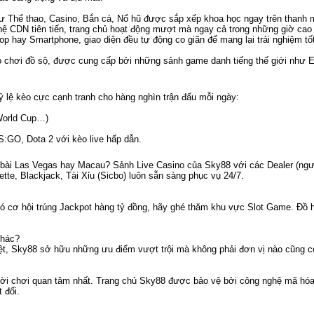
 Thể thao, Casino, Bắn cá, Nổ hũ được sắp xếp khoa học ngay trên thanh 
hệ CDN tiên tiến, trang chủ hoạt động mượt mà ngay cả trong những giờ cao đ
p hay Smartphone, giao diện đều tự động co giãn để mang lại trải nghiệm tốt
rò chơi đồ sộ, được cung cấp bởi những sảnh game danh tiếng thế giới như 
ỷ lệ kèo cực cạnh tranh cho hàng nghìn trận đấu mỗi ngày:
World Cup…)
S:GO, Dota 2 với kèo live hấp dẫn.
bài Las Vegas hay Macau? Sảnh Live Casino của Sky88 với các Dealer (người
ette, Blackjack, Tài Xỉu (Sicbo) luôn sẵn sàng phục vụ 24/7.
có cơ hội trúng Jackpot hàng tỷ đồng, hãy ghé thăm khu vực Slot Game. Đồ 
khác?
iệt, Sky88 sở hữu những ưu điểm vượt trội mà không phải đơn vị nào cũng c
người chơi quan tâm nhất. Trang chủ Sky88 được bảo vệ bởi công nghệ mã hóa
 đối.