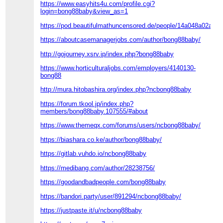
https://www.easyhits4u.com/profile.cgi?
login=bong88baby&view_as=1
https://pod.beautifulmathuncensored.de/people/14a048a02a8
https://aboutcasemanagerjobs.com/author/bong88baby/
http://gojourney.xsrv.jp/index.php?bong88baby
https://www.horticulturaljobs.com/employers/4140130-
bong88
http://mura.hitobashira.org/index.php?ncbong88baby
https://forum.tkool.jp/index.php?
members/bong88baby.107555/#about
https://www.themeqx.com/forums/users/ncbong88baby/
https://biashara.co.ke/author/bong88baby/
https://gitlab.vuhdo.io/ncbong88baby
https://medibang.com/author/28238756/
https://goodandbadpeople.com/bong88baby
https://bandori.party/user/891294/ncbong88baby/
https://justpaste.it/u/ncbong88baby