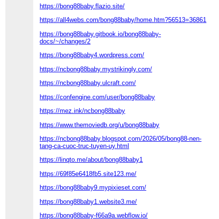
https://bong88baby.flazio.site/
https://all4webs.com/bong88baby/home.htm?56513=36861
https://bong88baby.gitbook.io/bong88baby-
docs/~/changes/2
https://bong88baby4.wordpress.com/
https://ncbong88baby.mystrikingly.com/
https://ncbong88baby.ulcraft.com/
https://confengine.com/user/bong88baby
https://mez.ink/ncbong88baby
https://www.themoviedb.org/u/bong88baby
https://ncbong88baby.blogspot.com/2026/05/bong88-nen-
tang-ca-cuoc-truc-tuyen-uy.html
https://linqto.me/about/bong88baby1
https://69f85e6418fb5.site123.me/
https://bong88baby9.mypixieset.com/
https://bong88baby1.website3.me/
https://bong88baby-f66a9a.webflow.io/