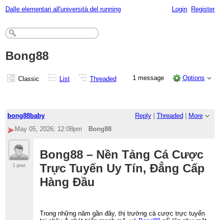
Dalle elementari all'università del running
Login
Register
Bong88
1 message
Options
Classic
List
Threaded
bong88baby
Reply
|
Threaded
|
More
May 05, 2026; 12:08pm
Bong88
Bong88 – Nền Tảng Cá Cược
Trực Tuyến Uy Tín, Đẳng Cấp
1 post
Hàng Đầu
Trong những năm gần đây, thị trường cá cược trực tuyến