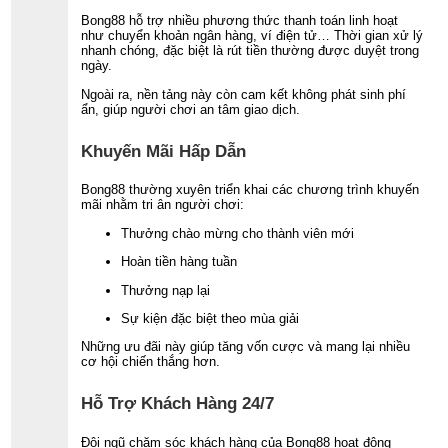
Bong88 hỗ trợ nhiều phương thức thanh toán linh hoạt
như chuyển khoản ngân hàng, ví điện tử… Thời gian xử lý
nhanh chóng, đặc biệt là rút tiền thường được duyệt trong
ngày.
Ngoài ra, nền tảng này còn cam kết không phát sinh phí
ẩn, giúp người chơi an tâm giao dịch.
Khuyến Mãi Hấp Dẫn
Bong88 thường xuyên triển khai các chương trình khuyến
mãi nhằm tri ân người chơi:
Thưởng chào mừng cho thành viên mới
Hoàn tiền hàng tuần
Thưởng nạp lại
Sự kiện đặc biệt theo mùa giải
Những ưu đãi này giúp tăng vốn cược và mang lại nhiều
cơ hội chiến thắng hơn.
Hỗ Trợ Khách Hàng 24/7
Đội ngũ chăm sóc khách hàng của Bong88 hoạt động