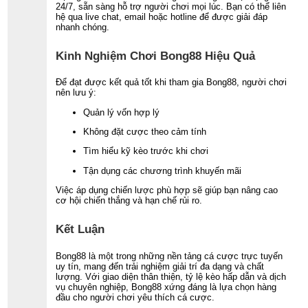
24/7, sẵn sàng hỗ trợ người chơi mọi lúc. Bạn có thể liên
hệ qua live chat, email hoặc hotline để được giải đáp
nhanh chóng.
Kinh Nghiệm Chơi Bong88 Hiệu Quả
Để đạt được kết quả tốt khi tham gia Bong88, người chơi
nên lưu ý:
Quản lý vốn hợp lý
Không đặt cược theo cảm tính
Tìm hiểu kỹ kèo trước khi chơi
Tận dụng các chương trình khuyến mãi
Việc áp dụng chiến lược phù hợp sẽ giúp bạn nâng cao
cơ hội chiến thắng và hạn chế rủi ro.
Kết Luận
Bong88 là một trong những nền tảng cá cược trực tuyến
uy tín, mang đến trải nghiệm giải trí đa dạng và chất
lượng. Với giao diện thân thiện, tỷ lệ kèo hấp dẫn và dịch
vụ chuyên nghiệp, Bong88 xứng đáng là lựa chọn hàng
đầu cho người chơi yêu thích cá cược.