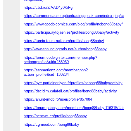
https://ctxt.io/2/AAD4y0KiFg
https://commoncause.optiontradingspeak.com/index.php/commu
https://www.goodolcomics.com/blog/profile/ncbong88baby/
https://participa.aytojaen.es/profiles/bong88baby/activity
https://turcia-tours.ru/forum/profile/bong88baby/
http://www.annunciogratis.net/author/bong88baby
https://forum.codeigniter.com/member.php?
action=profile&uid=235969
https://seomotionz.com/member.php?
action=profile&uid=130234
https://oye.participer.lyon.fr/profiles/ncbong88baby/activity
https://decidim.calafell.cat/profiles/bong88baby/activity
https://anunt-imob.ro/user/profile/857084
https://forum.pabbly.com/members/bong88baby.116315/#about
https://ncnews.co/profile/bong88baby
https://cgmood.com/bong88baby