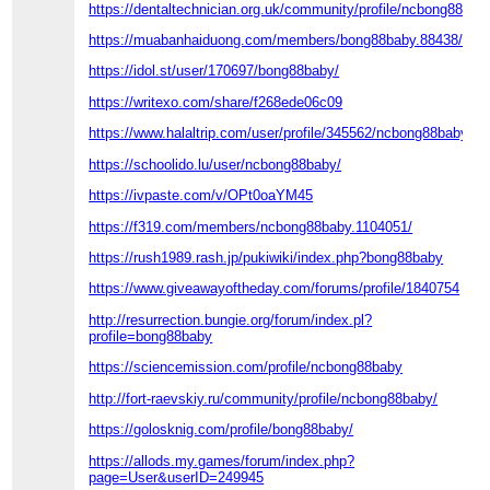
https://dentaltechnician.org.uk/community/profile/ncbong88bab
https://muabanhaiduong.com/members/bong88baby.88438/#ab
https://idol.st/user/170697/bong88baby/
https://writexo.com/share/f268ede06c09
https://www.halaltrip.com/user/profile/345562/ncbong88baby/
https://schoolido.lu/user/ncbong88baby/
https://ivpaste.com/v/OPt0oaYM45
https://f319.com/members/ncbong88baby.1104051/
https://rush1989.rash.jp/pukiwiki/index.php?bong88baby
https://www.giveawayoftheday.com/forums/profile/1840754
http://resurrection.bungie.org/forum/index.pl?
profile=bong88baby
https://sciencemission.com/profile/ncbong88baby
http://fort-raevskiy.ru/community/profile/ncbong88baby/
https://golosknig.com/profile/bong88baby/
https://allods.my.games/forum/index.php?
page=User&userID=249945