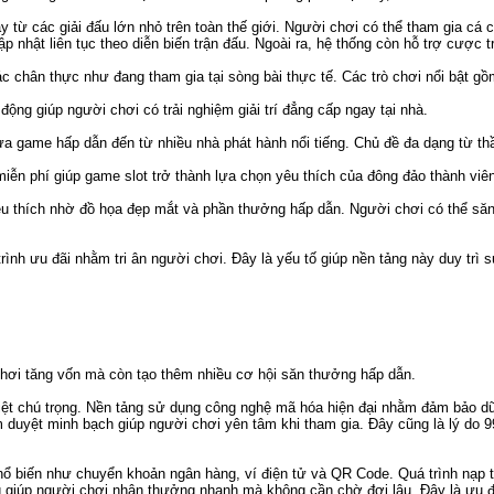
ừ các giải đấu lớn nhỏ trên toàn thế giới. Người chơi có thể tham gia cá 
p nhật liên tục theo diễn biến trận đấu. Ngoài ra, hệ thống còn hỗ trợ cược t
 chân thực như đang tham gia tại sòng bài thực tế. Các trò chơi nổi bật gồm
động giúp người chơi có trải nghiệm giải trí đẳng cấp ngay tại nhà.
game hấp dẫn đến từ nhiều nhà phát hành nổi tiếng. Chủ đề đa dạng từ thần
miễn phí giúp game slot trở thành lựa chọn yêu thích của đông đảo thành viê
u thích nhờ đồ họa đẹp mắt và phần thưởng hấp dẫn. Người chơi có thể săn
ình ưu đãi nhằm tri ân người chơi. Đây là yếu tố giúp nền tảng này duy trì 
hơi tăng vốn mà còn tạo thêm nhiều cơ hội săn thưởng hấp dẫn.
ệt chú trọng. Nền tảng sử dụng công nghệ mã hóa hiện đại nhằm đảm bảo dữ l
 duyệt minh bạch giúp người chơi yên tâm khi tham gia. Đây cũng là lý do
 biến như chuyển khoản ngân hàng, ví điện tử và QR Code. Quá trình nạp tiề
động giúp người chơi nhận thưởng nhanh mà không cần chờ đợi lâu. Đây là ưu 