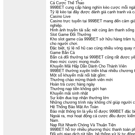
Cá Cược Thể Thao
999BET cung cấp hàng nghìn kèo cược mỗi ngày t
Tỷ lệ kèo tại đây được đánh giá cạnh tranh và cậ
Casino Live
Casino trực tuyến tại 999BET mang đến cảm giác
nghiệp.
Hình ảnh truyền tải sắc nét cùng âm thanh sống 
Slot Game Đổi Thưởng
Kho slot game của 999BET sở hữu hàng trăm tựa 
cho người chơi.
Đặc biệt, tỷ lệ nổ hũ cao cùng nhiều vòng quay 
Game Bắn Cá
Bắn cá đổi thưởng tại 999BET cũng rất được yê
theo mức cược mong muốn.
Khuyến Mãi Hấp Dẫn Dành Cho Thành Viên
999BET thường xuyên triển khai nhiều chương tr
Một số khuyến mãi nổi bật gồm:
Thưởng chào mừng thành viên mới
Hoàn trả cược hàng ngày
Thưởng nạp tiền không giới hạn
Khuyến mãi sinh nhật
Sự kiện đua top nhận thưởng lớn
Những chương trình này không chỉ giúp người c
Hệ Thống Bảo Mật An Toàn
Bảo mật thông tin là yếu tố được 999BET đặc bi
Ngoài ra, mọi hoạt động cá cược đều được kiểm
Nam.
Nạp Rút Nhanh Chóng Và Thuận Tiện
999BET hỗ trợ nhiều phương thức thanh toán phổ
Đối với giao dịch rút tiền, hệ thống xử lý tự 