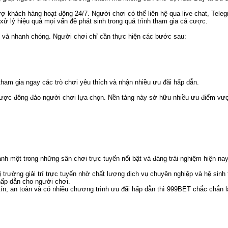
ợ khách hàng hoạt động 24/7. Người chơi có thể liên hệ qua live chat, Tele
 xử lý hiệu quả mọi vấn đề phát sinh trong quá trình tham gia cá cược.
n và nhanh chóng. Người chơi chỉ cần thực hiện các bước sau:
tham gia ngay các trò chơi yêu thích và nhận nhiều ưu đãi hấp dẫn.
ợc đông đảo người chơi lựa chọn. Nền tảng này sở hữu nhiều ưu điểm vượt
nh một trong những sân chơi trực tuyến nổi bật và đáng trải nghiệm hiện nay
 trường giải trí trực tuyến nhờ chất lượng dịch vụ chuyên nghiệp và hệ sinh 
hấp dẫn cho người chơi.
ín, an toàn và có nhiều chương trình ưu đãi hấp dẫn thì 999BET chắc chắn 