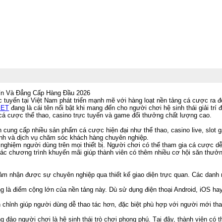
ín Và Đẳng Cấp Hàng Đầu 2026
ực tuyến tại Việt Nam phát triển mạnh mẽ với hàng loạt nền tảng cá cược ra đ
BET
đang là cái tên nổi bật khi mang đến cho người chơi hệ sinh thái giải trí
cá cược thể thao, casino trực tuyến và game đổi thưởng chất lượng cao.
yến cung cấp nhiều sản phẩm cá cược hiện đại như thể thao, casino live, slo
nhanh và dịch vụ chăm sóc khách hàng chuyên nghiệp.
nghiệm người dùng trên mọi thiết bị. Người chơi có thể tham gia cá cược dễ
ác chương trình khuyến mãi giúp thành viên có thêm nhiều cơ hội săn thưởng 
ảm nhận được sự chuyên nghiệp qua thiết kế giao diện trực quan. Các danh 
ng là điểm cộng lớn của nền tảng này. Dù sử dụng điện thoại Android, iOS h
 chỉnh giúp người dùng dễ thao tác hơn, đặc biệt phù hợp với người mới th
đảo người chơi là hệ sinh thái trò chơi phong phú. Tại đây, thành viên có thể