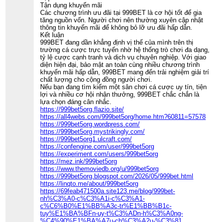
Tận dụng khuyến mãi
Các chương trình ưu đãi tại 999BET là cơ hội tốt để gia
tăng nguồn vốn. Người chơi nên thường xuyên cập nhật
thông tin khuyến mãi để không bỏ lỡ ưu đãi hấp dẫn.
Kết luận
999BET đang dần khẳng định vị thế của mình trên thị
trường cá cược trực tuyến nhờ hệ thống trò chơi đa dạng,
tỷ lệ cược cạnh tranh và dịch vụ chuyên nghiệp. Với giao
diện hiện đại, bảo mật an toàn cùng nhiều chương trình
khuyến mãi hấp dẫn, 999BET mang đến trải nghiệm giải trí
chất lượng cho cộng đồng người chơi.
Nếu bạn đang tìm kiếm một sân chơi cá cược uy tín, tiện
lợi và nhiều cơ hội nhận thưởng, 999BET chắc chắn là
lựa chọn đáng cân nhắc.
https://999bet5org.flazio.site/
https://all4webs.com/999bet5org/home.htm?60811=57578
https://999bet5org.wordpress.com/
https://999bet5org.mystrikingly.com/
https://999bet5org1.ulcraft.com/
https://confengine.com/user/999bet5org
https://experiment.com/users/999bet5org
https://mez.ink/999bet5org
https://www.themoviedb.org/u/999bet5org
https://999bet5org.blogspot.com/2026/05/999bet.html
https://linqto.me/about/999bet5org
https://69feab471500a.site123.me/blog/999bet-
nh%C3%A0-c%C3%A1i-c%C3%A1-
c%C6%B0%E1%BB%A3c-tr%E1%BB%B1c-
tuy%E1%BA%BFn-uy-t%C3%ADn-h%C3%A0ng-
%C4%90%E1%BA%A7u-ch%C3%A2u-%C3%81