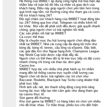
Hệ thống của 999BET áp dụng công nghệ mã hóa hiện đại
nhằm bảo vệ toàn bộ dữ liệu cá nhân và giao dịch của
khách hàng. Điều này giúp người chơi yên tâm hơn trong
quá trình nạp tiền, rút thưởng cũng như tham gia cá cược.
Hỗ trợ khách hàng 24/7
Đội ngũ chăm sóc khách hàng của 999BET hoạt động liên
tục 24/7 thông qua live chat, Telegram và nhiều kênh hỗ
trợ khác. Mọi vấn đề phát sinh đều được giải quyết nhanh
chóng, giúp người chơi có trải nghiệm tốt nhất.
Các sản phẩm nổi bật tại 999BET
Cá cược thể thao
Đây là chuyên mục thu hút lượng người chơi đông đảo
nhất tại 999BET. Nhà cái cung cấp đa dạng bộ môn như
bóng đá, bóng rổ, tennis, cầu lông và eSports. Đặc biệt,
các giải đấu lớn như Ngoại hạng Anh, Champions League
hay World Cup luôn được cập nhật đầy đủ.
Người chơi có thể theo dõi tỷ lệ kèo trực tiếp và đặt cược
nhanh chóng chỉ trong vài thao tác đơn giản.
Casino live
999BET hợp tác với nhiều nhà phát hành uy tín nhằm
mang đến hệ thống casino trực tuyến chất lượng cao.
Người chơi sẽ được trải nghiệm các trò chơi như
Baccarat, Roulette, Blackjack hay Sicbo cùng dealer thật
phát trực tiếp.
Hình ảnh sắc nét, âm thanh sống động cùng khả năng
tương tác trực tiếp tạo nên cảm giác như đang tham gia
tại casino thực tế.
Slot game đổi thưởng
Kho slot game tại 999BET có hàng trăm trò chơi với nhiều
chủ đề khác nhau. Từ thần thoại, phiêu lưu cho đến hiện