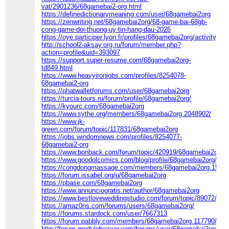
vat/2901236/68gamebai2-org.html
https://definedictionarymeaning.com/user/68gamebai2org
https://zenwriting.net/68gamebai2org/68-game-bai-68gb-
cong-game-doi-thuong-uy-tin-hang-dau-2026
https://oye.participer.lyon.fr/profiles/68gamebai2org/activity
http://school2-aksay.org.ru/forum/member.php?
action=profile&uid=393097
https://support.super-resume.com/68gamebai2org-
td849.html
https://www.heavyironjobs.com/profiles/8254078-
68gamebai2-org
https://phatwalletforums.com/user/68gamebai2org
https://turcia-tours.ru/forum/profile/68gamebai2org/
https://kyourc.com/68gamebai2org
https://www.sythe.org/members/68gamebai2org.2048902/
https://www.jk-
green.com/forum/topic/117831/68gamebai2org
https://jobs.windomnews.com/profiles/8254077-
68gamebai2-org
https://www.bonback.com/forum/topic/420919/68gamebai2org
https://www.goodolcomics.com/blog/profile/68gamebai2org/
https://congdongmassage.com/members/68gamebai2org.15072
https://forum.issabel.org/u/68gamebai2org
https://pbase.com/68gamebai2org
https://www.annunciogratis.net/author/68gamebai2org
https://www.bestloveweddingstudio.com/forum/topic/89072/68
https://amaz0ns.com/forums/users/68gamebai2org/
https://forums.stardock.com/user/7667313
https://forum.pabbly.com/members/68gamebai2org.117790/#ab
http://forum.modulebazaar.com/forums/user/68gamebai2org/