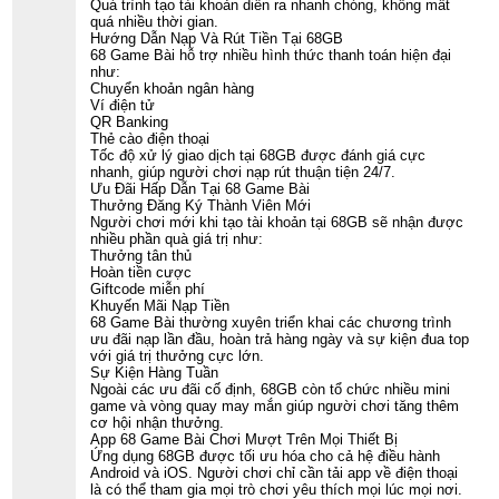
Quá trình tạo tài khoản diễn ra nhanh chóng, không mất
quá nhiều thời gian.
Hướng Dẫn Nạp Và Rút Tiền Tại 68GB
68 Game Bài hỗ trợ nhiều hình thức thanh toán hiện đại
như:
Chuyển khoản ngân hàng
Ví điện tử
QR Banking
Thẻ cào điện thoại
Tốc độ xử lý giao dịch tại 68GB được đánh giá cực
nhanh, giúp người chơi nạp rút thuận tiện 24/7.
Ưu Đãi Hấp Dẫn Tại 68 Game Bài
Thưởng Đăng Ký Thành Viên Mới
Người chơi mới khi tạo tài khoản tại 68GB sẽ nhận được
nhiều phần quà giá trị như:
Thưởng tân thủ
Hoàn tiền cược
Giftcode miễn phí
Khuyến Mãi Nạp Tiền
68 Game Bài thường xuyên triển khai các chương trình
ưu đãi nạp lần đầu, hoàn trả hàng ngày và sự kiện đua top
với giá trị thưởng cực lớn.
Sự Kiện Hàng Tuần
Ngoài các ưu đãi cố định, 68GB còn tổ chức nhiều mini
game và vòng quay may mắn giúp người chơi tăng thêm
cơ hội nhận thưởng.
App 68 Game Bài Chơi Mượt Trên Mọi Thiết Bị
Ứng dụng 68GB được tối ưu hóa cho cả hệ điều hành
Android và iOS. Người chơi chỉ cần tải app về điện thoại
là có thể tham gia mọi trò chơi yêu thích mọi lúc mọi nơi.