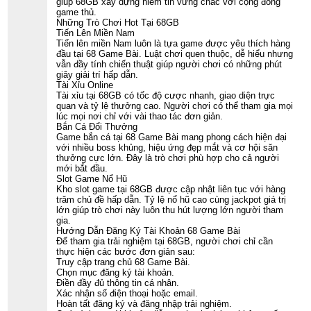
giúp 68GB xây dựng niềm tin vững chắc với cộng đồng
game thủ.
Những Trò Chơi Hot Tại 68GB
Tiến Lên Miền Nam
Tiến lên miền Nam luôn là tựa game được yêu thích hàng
đầu tại 68 Game Bài. Luật chơi quen thuộc, dễ hiểu nhưng
vẫn đầy tính chiến thuật giúp người chơi có những phút
giây giải trí hấp dẫn.
Tài Xỉu Online
Tài xỉu tại 68GB có tốc độ cược nhanh, giao diện trực
quan và tỷ lệ thưởng cao. Người chơi có thể tham gia mọi
lúc mọi nơi chỉ với vài thao tác đơn giản.
Bắn Cá Đổi Thưởng
Game bắn cá tại 68 Game Bài mang phong cách hiện đại
với nhiều boss khủng, hiệu ứng đẹp mắt và cơ hội săn
thưởng cực lớn. Đây là trò chơi phù hợp cho cả người
mới bắt đầu.
Slot Game Nổ Hũ
Kho slot game tại 68GB được cập nhật liên tục với hàng
trăm chủ đề hấp dẫn. Tỷ lệ nổ hũ cao cùng jackpot giá trị
lớn giúp trò chơi này luôn thu hút lượng lớn người tham
gia.
Hướng Dẫn Đăng Ký Tài Khoản 68 Game Bài
Để tham gia trải nghiệm tại 68GB, người chơi chỉ cần
thực hiện các bước đơn giản sau:
Truy cập trang chủ 68 Game Bài.
Chọn mục đăng ký tài khoản.
Điền đầy đủ thông tin cá nhân.
Xác nhận số điện thoại hoặc email.
Hoàn tất đăng ký và đăng nhập trải nghiệm.