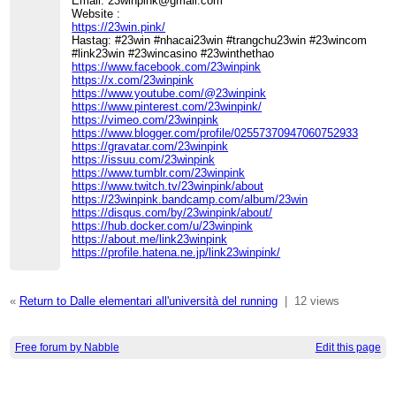
Email: 23winpink@gmail.com
Website :
https://23win.pink/
Hastag: #23win #nhacai23win #trangchu23win #23wincom
#link23win #23wincasino #23winthethao
https://www.facebook.com/23winpink
https://x.com/23winpink
https://www.youtube.com/@23winpink
https://www.pinterest.com/23winpink/
https://vimeo.com/23winpink
https://www.blogger.com/profile/02557370947060752933
https://gravatar.com/23winpink
https://issuu.com/23winpink
https://www.tumblr.com/23winpink
https://www.twitch.tv/23winpink/about
https://23winpink.bandcamp.com/album/23win
https://disqus.com/by/23winpink/about/
https://hub.docker.com/u/23winpink
https://about.me/link23winpink
https://profile.hatena.ne.jp/link23winpink/
«
Return to Dalle elementari all'università del running
|
12 views
Free forum by Nabble
Edit this page