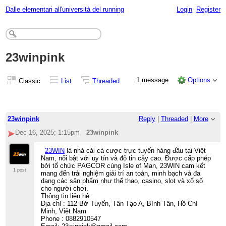
Dalle elementari all'università del running
Login
Register
23winpink
1 message
Options
Classic
List
Threaded
23winpink
Reply
|
Threaded
|
More
Dec 16, 2025; 1:15pm
23winpink
23WIN
là nhà cái cá cược trực tuyến hàng đầu tại Việt
Nam, nổi bật với uy tín và độ tin cậy cao. Được cấp phép
bởi tổ chức PAGCOR cùng Isle of Man, 23WIN cam kết
1 post
mang đến trải nghiệm giải trí an toàn, minh bạch và đa
dạng các sản phẩm như thể thao, casino, slot và xổ số
cho người chơi.
Thông tin liên hệ :
Địa chỉ : 112 Bờ Tuyến, Tân Tạo A, Bình Tân, Hồ Chí
Minh, Việt Nam
Phone : 0882910547